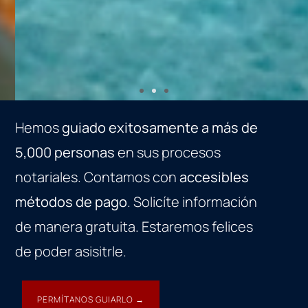
Hemos
guiado exitosamente a más de
COMPRAVENTA CON
5,000 personas
en sus procesos
SENCILLEZ Y RAPIDEZ
notariales. Contamos con
accesibles
métodos de pago
. Solicíte información
Nuestros expertos se encargarán de guiarlo paso
de manera gratuita. Estaremos felices
a paso para concretar su transacción de manera
eficiente y sin complicaciones.
de poder asisitrle.
Confíe en nosotros para hacer de su experiencia
de compra o venta una experiencia fluida y
PERMÍTANOS GUIARLO →
satisfactoria.